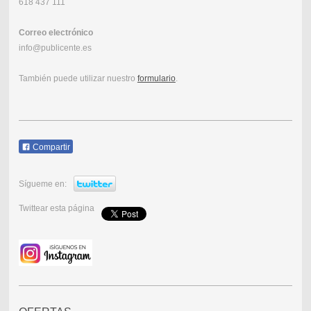
618 437 111
Correo electrónico
info@publicente.es
También puede utilizar nuestro
formulario
.
Compartir
Sígueme en:
Twittear esta página